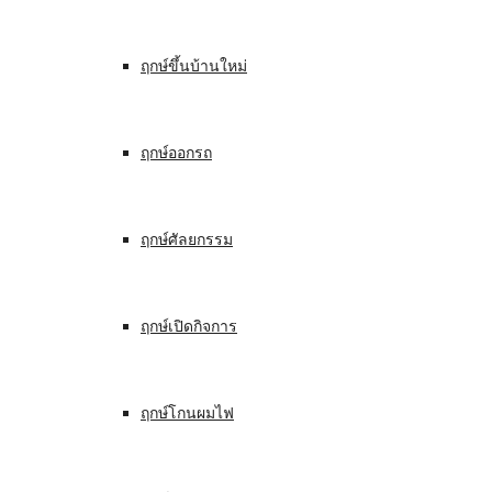
ฤกษ์ขึ้นบ้านใหม่
ฤกษ์ออกรถ
ฤกษ์ศัลยกรรม
ฤกษ์เปิดกิจการ
ฤกษ์โกนผมไฟ