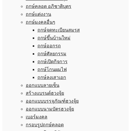
ฤกษ์คลอด อภิชาติบุตร
ฤกษ์แต่งงาน
ฤกษ์มงคลอื่นๆ
ฤกษ์จดทะเบียนสมรส
ฤกษ์ขึ้นบ้านใหม่
ฤกษ์ออกรถ
ฤกษ์ศัลยกรรม
ฤกษ์เปิดกิจการ
ฤกษ์โกนผมไฟ
ฤกษ์ลงเสาเอก
ออกแบบลายเซ็น
สร้างแบรนด์ฮวงจุ้ย
ออกแบบบรรจุภัณฑ์ฮวงจุ้ย
ออกแบบนามบัตรฮวงจุ้ย
เบอร์มงคล
กรอบรูปฤกษ์คลอด