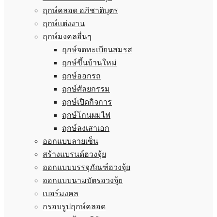
ฤกษ์คลอด อภิชาติบุตร
ฤกษ์แต่งงาน
ฤกษ์มงคลอื่นๆ
ฤกษ์จดทะเบียนสมรส
ฤกษ์ขึ้นบ้านใหม่
ฤกษ์ออกรถ
ฤกษ์ศัลยกรรม
ฤกษ์เปิดกิจการ
ฤกษ์โกนผมไฟ
ฤกษ์ลงเสาเอก
ออกแบบลายเซ็น
สร้างแบรนด์ฮวงจุ้ย
ออกแบบบรรจุภัณฑ์ฮวงจุ้ย
ออกแบบนามบัตรฮวงจุ้ย
เบอร์มงคล
กรอบรูปฤกษ์คลอด