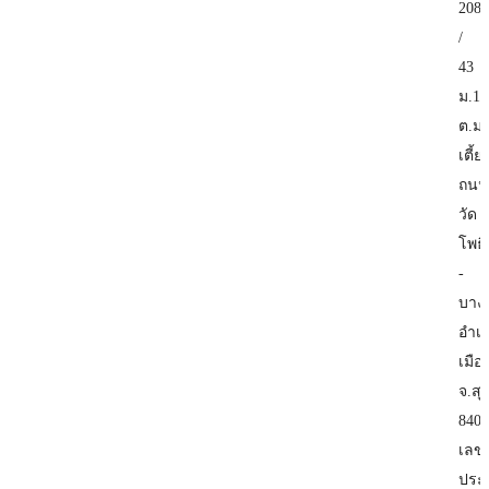
208
/
43
ม.1
ต.ม
เตี้ย
ถนน
วัด
โพธิ์
-
บาง
อำเ
เมือ
จ.สุ
8400
เลข
ประ