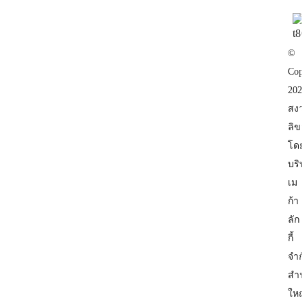
2026-08-09
©
Copy
ตั้งชื่อบริษัท
2023
สงว
แจกขั้นตอนจองชื่อบริษัท/หจก.แบบง่าย ทำได้
ลิขสิ
เลย!
โดย
บริษ
เม
ดูการจองชื่อบริษัท / หจก. เพื่อไม่ให้ชื่อหลุดในขณะที่
ก้า
กำลังเตรียมการออกแบบโลโก้และการเตรียมจดทะเบียน
ลัก
บริษัท
กี้
2026-08-09
จำกั
สำน
ใหญ่