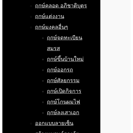
ฤกษ์คลอด อภิชาติบุตร
ฤกษ์แต่งงาน
ฤกษ์มงคลอื่นๆ
ฤกษ์จดทะเบียน
สมรส
ฤกษ์ขึ้นบ้านใหม่
ฤกษ์ออกรถ
ฤกษ์ศัลยกรรม
ฤกษ์เปิดกิจการ
ฤกษ์โกนผมไฟ
ฤกษ์ลงเสาเอก
ออกแบบลายเซ็น