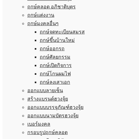
ฤกษ์คลอด อภิชาติบุตร
ฤกษ์แต่งงาน
ฤกษ์มงคลอื่นๆ
ฤกษ์จดทะเบียนสมรส
ฤกษ์ขึ้นบ้านใหม่
ฤกษ์ออกรถ
ฤกษ์ศัลยกรรม
ฤกษ์เปิดกิจการ
ฤกษ์โกนผมไฟ
ฤกษ์ลงเสาเอก
ออกแบบลายเซ็น
สร้างแบรนด์ฮวงจุ้ย
ออกแบบบรรจุภัณฑ์ฮวงจุ้ย
ออกแบบนามบัตรฮวงจุ้ย
เบอร์มงคล
กรอบรูปฤกษ์คลอด