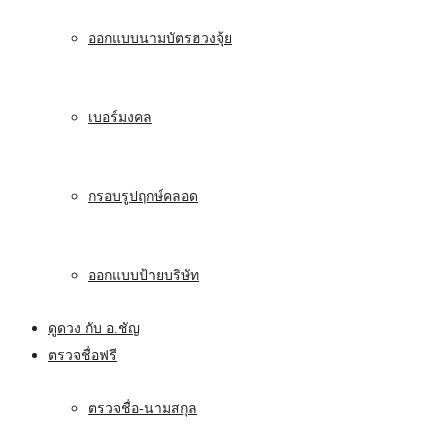
ออกแบบนามบัตรฮวงจุ้ย
เบอร์มงคล
กรอบรูปฤกษ์คลอด
ออกแบบป้ายบริษัท
ดูดวง กับ อ.ชัญ
ตรวจชื่อฟรี
ตรวจชื่อ-นามสกุล