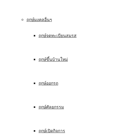
ฤกษ์มงคลอื่นๆ
ฤกษ์จดทะเบียนสมรส
ฤกษ์ขึ้นบ้านใหม่
ฤกษ์ออกรถ
ฤกษ์ศัลยกรรม
ฤกษ์เปิดกิจการ