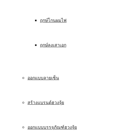
ฤกษ์โกนผมไฟ
ฤกษ์ลงเสาเอก
ออกแบบลายเซ็น
สร้างแบรนด์ฮวงจุ้ย
ออกแบบบรรจุภัณฑ์ฮวงจุ้ย