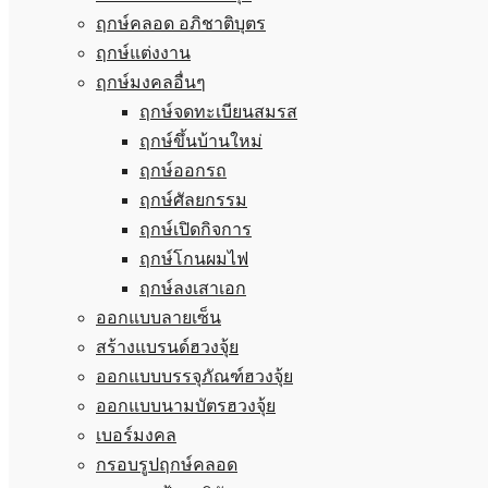
ฤกษ์คลอด อภิชาติบุตร
ฤกษ์แต่งงาน
ฤกษ์มงคลอื่นๆ
ฤกษ์จดทะเบียนสมรส
ฤกษ์ขึ้นบ้านใหม่
ฤกษ์ออกรถ
ฤกษ์ศัลยกรรม
ฤกษ์เปิดกิจการ
ฤกษ์โกนผมไฟ
ฤกษ์ลงเสาเอก
ออกแบบลายเซ็น
สร้างแบรนด์ฮวงจุ้ย
ออกแบบบรรจุภัณฑ์ฮวงจุ้ย
ออกแบบนามบัตรฮวงจุ้ย
เบอร์มงคล
กรอบรูปฤกษ์คลอด