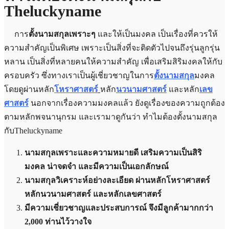
Theluckyname
การ
ตั้งนามสกุลเพราะๆ
และให้เป็นมงคล เป็นเรื่องที่ควรให้
ความสำคัญเป็นพิเศษ เพราะเป็นสิ่งที่จะติดตัวไปจนถึงรุ่นลูกรุ่น
หลาน เป็นสิ่งที่หลายคนให้ความสำคัญ เพื่อเสริมสิริมงคลให้กับ
ครอบครัว
ซึ่ง
ทางเราเป็นผู้เชี่ยวชาญในการ
ตั้งนามสกุล
มงคล
โดยดูผ่านหลัก
โหราศาสตร์
หลัก
นวนามศาสตร์
และหลัก
เลข
ศาสตร์
นอกจากเรื่องความมงคลแล้ว ยังดูเรื่องขอ
งความ
ถูกต้อง
ตามหลักพจนานุกรม
และเรามาดูกันว่า
ทำไมต้องตั้งนามสกุล
กับTheluckyname
นามสกุลเพราะและความหมายดี เสริมความเป็นสิริ
มงคล
น่าจดจำ และมีความเป็นเอกลักษณ์
นามสกุลวิเคราะห์อย่างละเอียด ผ่านหลักโหราศาสตร์
หลักนวนามศาสตร์ และหลักเลขศาสตร์
มีความเชี่ยวชาญและประสบการณ์
จึงมี
ลูกค้ามากกว่า
2,000 ท่านไว้วางใจ