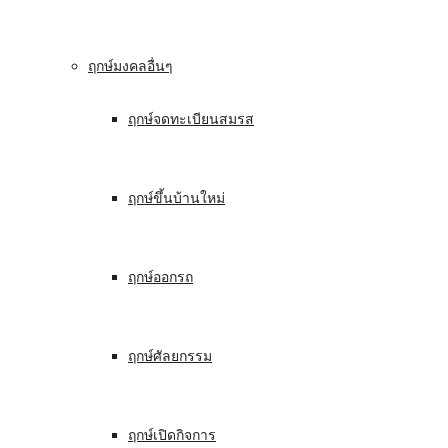
ฤกษ์มงคลอื่นๆ
ฤกษ์จดทะเบียนสมรส
ฤกษ์ขึ้นบ้านใหม่
ฤกษ์ออกรถ
ฤกษ์ศัลยกรรม
ฤกษ์เปิดกิจการ