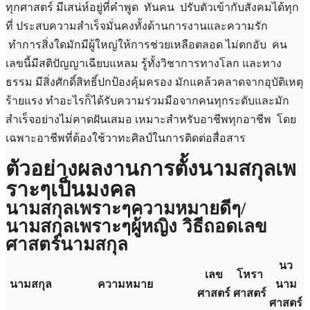
ทุกศาสตร์ มีเสน่ห์อยู่ที่คำพูด ทันคน ปรับตัวเข้ากับสังคมได้ทุก
ที่ ประสบความสำเร็จมั่นคงทั้งด้านการงานและความรัก
ทำการสิ่งใดมักมีผู้ใหญ่ให้การช่วยเหลือตลอด ไม่ตกอับ คน
เลขนี้มีสติปัญญาเฉียบแหลม รู้ทั้งวิชาการทางโลก และทาง
ธรรม มีสิ่งศักดิ์สิทธิ์ปกป้องคุ้มครอง มักแคล้วคลาดจากอุบัติเหตุ
ร้ายแรง ทำอะไรก็ได้รับความร่วมมือจากคนทุกระดับและมัก
สำเร็จอย่างไม่คาดฝันเสมอ เหมาะสำหรับอาชีพทุกอาชีพ โดย
เฉพาะอาชีพที่ต้องใช้วาทะศิลป์ในการติดต่อสื่อสาร
ตัวอย่างผลงานการตั้งนามสกุลเพ
ราะๆเป็นมงคล
นามสกุลเพราะๆความหมายดีๆ/
นามสกุลเพราะๆผู้หญิง
วิธีถอดเลข
ศาสตร์นามสกุล
นว
เลข
โหรา
นามสกุล
ความหมาย
นาม
ศาสตร์
ศาสตร์
ศาสตร์