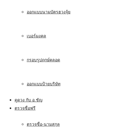
ออกแบบนามบัตรฮวงจุ้ย
เบอร์มงคล
กรอบรูปฤกษ์คลอด
ออกแบบป้ายบริษัท
ดูดวง กับ อ.ชัญ
ตรวจชื่อฟรี
ตรวจชื่อ-นามสกุล