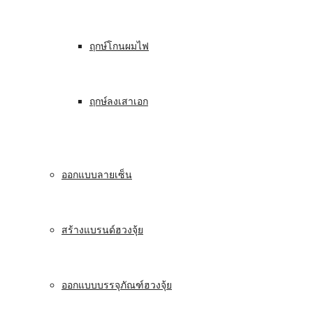
ฤกษ์โกนผมไฟ
ฤกษ์ลงเสาเอก
ออกแบบลายเซ็น
สร้างแบรนด์ฮวงจุ้ย
ออกแบบบรรจุภัณฑ์ฮวงจุ้ย