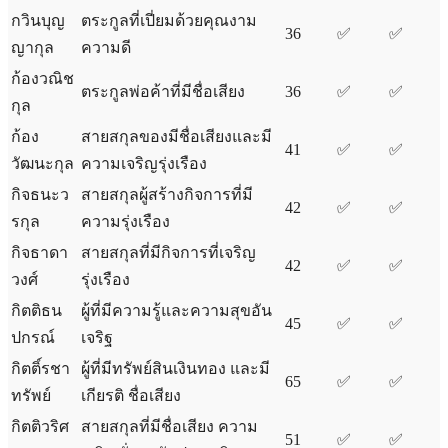
กวินบุญ
ตระกูลที่เปี่ยมด้วยคุณงาม
36
✅
✅
ญากุล
ความดี
ก้องวณิช
ตระกูลพ่อค้าที่มีชื่อเสียง
36
✅
✅
กุล
ก้อง
สายสกุลของมีชื่อเสียงและมี
41
✅
✅
วัฒนะกุล
ความเจริญรุ่งเรือง
กิจธนะว
สายสกุลผู้สร้างกิจการที่มี
42
✅
✅
รกุล
ความรุ่งเรือง
กิจธาดา
สายสกุลที่มีกิจการที่เจริญ
42
✅
✅
วงศ์
รุ่งเรือง
กิตติธน
ผู้ที่มีความรู้และความสุขอัน
45
✅
✅
ปกรณ์
เจริฐ
กิตติ์รชา
ผู้ที่มีทรัพย์สินเงินทอง และมี
65
✅
✅
ทรัพย์
เกียรติ ชื่อเสียง
กิตติวริศ
สายสกุลที่มีชื่อเสียง ความ
51
✅
✅