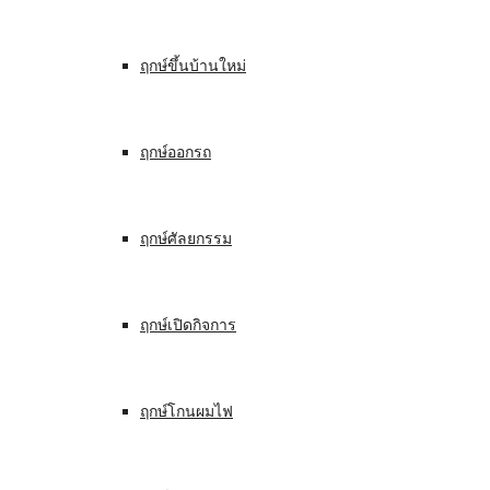
ฤกษ์ขึ้นบ้านใหม่
ฤกษ์ออกรถ
ฤกษ์ศัลยกรรม
ฤกษ์เปิดกิจการ
ฤกษ์โกนผมไฟ