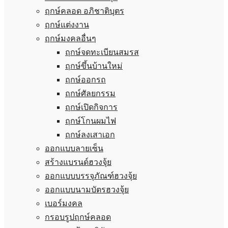
ฤกษ์คลอด อภิชาติบุตร
ฤกษ์แต่งงาน
ฤกษ์มงคลอื่นๆ
ฤกษ์จดทะเบียนสมรส
ฤกษ์ขึ้นบ้านใหม่
ฤกษ์ออกรถ
ฤกษ์ศัลยกรรม
ฤกษ์เปิดกิจการ
ฤกษ์โกนผมไฟ
ฤกษ์ลงเสาเอก
ออกแบบลายเซ็น
สร้างแบรนด์ฮวงจุ้ย
ออกแบบบรรจุภัณฑ์ฮวงจุ้ย
ออกแบบนามบัตรฮวงจุ้ย
เบอร์มงคล
กรอบรูปฤกษ์คลอด