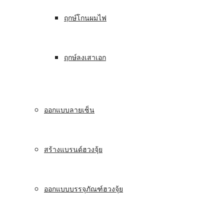
ฤกษ์โกนผมไฟ
ฤกษ์ลงเสาเอก
ออกแบบลายเซ็น
สร้างแบรนด์ฮวงจุ้ย
ออกแบบบรรจุภัณฑ์ฮวงจุ้ย