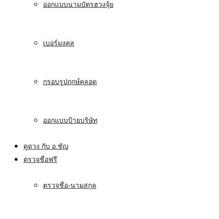
ออกแบบนามบัตรฮวงจุ้ย
เบอร์มงคล
กรอบรูปฤกษ์คลอด
ออกแบบป้ายบริษัท
ดูดวง กับ อ.ชัญ
ตรวจชื่อฟรี
ตรวจชื่อ-นามสกุล