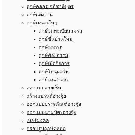
ฤกษ์คลอด อภิชาติบุตร
ฤกษ์แต่งงาน
ฤกษ์มงคลอื่นๆ
ฤกษ์จดทะเบียนสมรส
ฤกษ์ขึ้นบ้านใหม่
ฤกษ์ออกรถ
ฤกษ์ศัลยกรรม
ฤกษ์เปิดกิจการ
ฤกษ์โกนผมไฟ
ฤกษ์ลงเสาเอก
ออกแบบลายเซ็น
สร้างแบรนด์ฮวงจุ้ย
ออกแบบบรรจุภัณฑ์ฮวงจุ้ย
ออกแบบนามบัตรฮวงจุ้ย
เบอร์มงคล
กรอบรูปฤกษ์คลอด