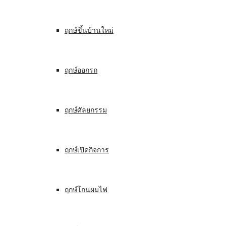
ฤกษ์ขึ้นบ้านใหม่
ฤกษ์ออกรถ
ฤกษ์ศัลยกรรม
ฤกษ์เปิดกิจการ
ฤกษ์โกนผมไฟ