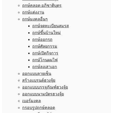
ฤกษ์คลอด อภิชาติบุตร
ฤกษ์แต่งงาน
ฤกษ์มงคลอื่นๆ
ฤกษ์จดทะเบียนสมรส
ฤกษ์ขึ้นบ้านใหม่
ฤกษ์ออกรถ
ฤกษ์ศัลยกรรม
ฤกษ์เปิดกิจการ
ฤกษ์โกนผมไฟ
ฤกษ์ลงเสาเอก
ออกแบบลายเซ็น
สร้างแบรนด์ฮวงจุ้ย
ออกแบบบรรจุภัณฑ์ฮวงจุ้ย
ออกแบบนามบัตรฮวงจุ้ย
เบอร์มงคล
กรอบรูปฤกษ์คลอด