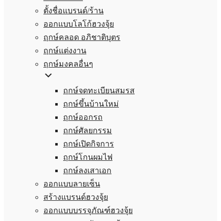
ตั้งชื่อแบรนด์/ร้าน
ออกแบบโลโก้ฮวงจุ้ย
ฤกษ์คลอด อภิชาติบุตร
ฤกษ์แต่งงาน
ฤกษ์มงคลอื่นๆ
ฤกษ์จดทะเบียนสมรส
ฤกษ์ขึ้นบ้านใหม่
ฤกษ์ออกรถ
ฤกษ์ศัลยกรรม
ฤกษ์เปิดกิจการ
ฤกษ์โกนผมไฟ
ฤกษ์ลงเสาเอก
ออกแบบลายเซ็น
สร้างแบรนด์ฮวงจุ้ย
ออกแบบบรรจุภัณฑ์ฮวงจุ้ย