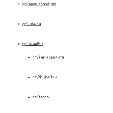
ฤกษ์คลอด อภิชาติบุตร
ฤกษ์แต่งงาน
ฤกษ์มงคลอื่นๆ
ฤกษ์จดทะเบียนสมรส
ฤกษ์ขึ้นบ้านใหม่
ฤกษ์ออกรถ