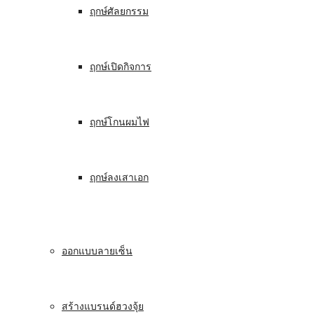
ฤกษ์ศัลยกรรม
ฤกษ์เปิดกิจการ
ฤกษ์โกนผมไฟ
ฤกษ์ลงเสาเอก
ออกแบบลายเซ็น
สร้างแบรนด์ฮวงจุ้ย