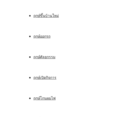
ฤกษ์ขึ้นบ้านใหม่
ฤกษ์ออกรถ
ฤกษ์ศัลยกรรม
ฤกษ์เปิดกิจการ
ฤกษ์โกนผมไฟ