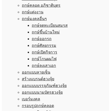
ฤกษ์คลอด อภิชาติบุตร
ฤกษ์แต่งงาน
ฤกษ์มงคลอื่นๆ
ฤกษ์จดทะเบียนสมรส
ฤกษ์ขึ้นบ้านใหม่
ฤกษ์ออกรถ
ฤกษ์ศัลยกรรม
ฤกษ์เปิดกิจการ
ฤกษ์โกนผมไฟ
ฤกษ์ลงเสาเอก
ออกแบบลายเซ็น
สร้างแบรนด์ฮวงจุ้ย
ออกแบบบรรจุภัณฑ์ฮวงจุ้ย
ออกแบบนามบัตรฮวงจุ้ย
เบอร์มงคล
กรอบรูปฤกษ์คลอด