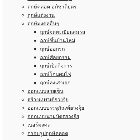
ฤกษ์คลอด อภิชาติบุตร
ฤกษ์แต่งงาน
ฤกษ์มงคลอื่นๆ
ฤกษ์จดทะเบียนสมรส
ฤกษ์ขึ้นบ้านใหม่
ฤกษ์ออกรถ
ฤกษ์ศัลยกรรม
ฤกษ์เปิดกิจการ
ฤกษ์โกนผมไฟ
ฤกษ์ลงเสาเอก
ออกแบบลายเซ็น
สร้างแบรนด์ฮวงจุ้ย
ออกแบบบรรจุภัณฑ์ฮวงจุ้ย
ออกแบบนามบัตรฮวงจุ้ย
เบอร์มงคล
กรอบรูปฤกษ์คลอด