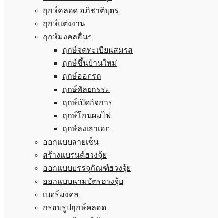
ฤกษ์คลอด อภิชาติบุตร
ฤกษ์แต่งงาน
ฤกษ์มงคลอื่นๆ
ฤกษ์จดทะเบียนสมรส
ฤกษ์ขึ้นบ้านใหม่
ฤกษ์ออกรถ
ฤกษ์ศัลยกรรม
ฤกษ์เปิดกิจการ
ฤกษ์โกนผมไฟ
ฤกษ์ลงเสาเอก
ออกแบบลายเซ็น
สร้างแบรนด์ฮวงจุ้ย
ออกแบบบรรจุภัณฑ์ฮวงจุ้ย
ออกแบบนามบัตรฮวงจุ้ย
เบอร์มงคล
กรอบรูปฤกษ์คลอด