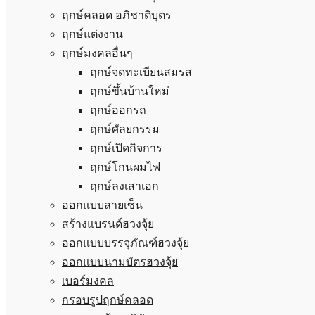
ฤกษ์คลอด อภิชาติบุตร
ฤกษ์แต่งงาน
ฤกษ์มงคลอื่นๆ
ฤกษ์จดทะเบียนสมรส
ฤกษ์ขึ้นบ้านใหม่
ฤกษ์ออกรถ
ฤกษ์ศัลยกรรม
ฤกษ์เปิดกิจการ
ฤกษ์โกนผมไฟ
ฤกษ์ลงเสาเอก
ออกแบบลายเซ็น
สร้างแบรนด์ฮวงจุ้ย
ออกแบบบรรจุภัณฑ์ฮวงจุ้ย
ออกแบบนามบัตรฮวงจุ้ย
เบอร์มงคล
กรอบรูปฤกษ์คลอด