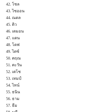
โซล
ไซออน
ณดล
ดิว
เดมอน
แดน
โดฟ
ไดซ์
ตฤณ
ตะวัน
เตโช
เทมป์
ไทน์
ธนิน
ธาม
ธีม