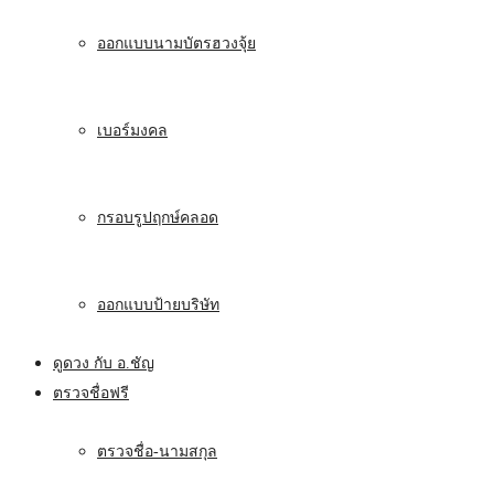
ออกแบบนามบัตรฮวงจุ้ย
เบอร์มงคล
กรอบรูปฤกษ์คลอด
ออกแบบป้ายบริษัท
ดูดวง กับ อ.ชัญ
ตรวจชื่อฟรี
ตรวจชื่อ-นามสกุล