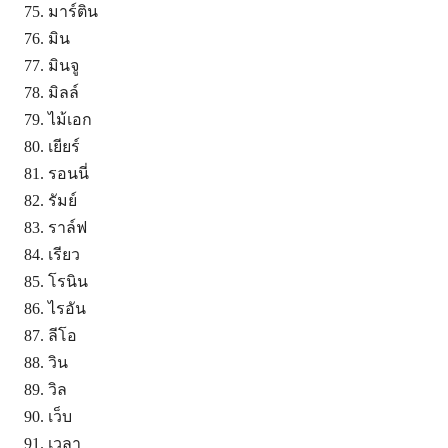
มาร์ติน
มิน
มินจู
มิลล์
ไม้เอก
เยียร์
รอนนี่
รัมย์
ราล์ฟ
เรียว
โรนิน
ไรอัน
ลีโอ
วิน
วิล
เว็บ
เวลา