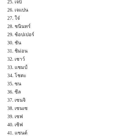
เจบี
เจแปน
ใจ๋
ชนินทร์
ช้อปเปอร์
ชัน
ชิม่อน
เชาว์
แชมป์
โชตะ
ซน
ซีล
เซนจิ
เซนเซ
เซฟ
เซิฟ
แซนด์