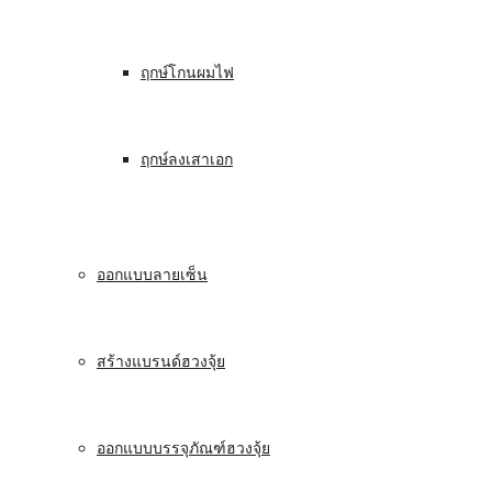
ฤกษ์โกนผมไฟ
ฤกษ์ลงเสาเอก
ออกแบบลายเซ็น
สร้างแบรนด์ฮวงจุ้ย
ออกแบบบรรจุภัณฑ์ฮวงจุ้ย