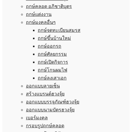
ฤกษ์คลอด อภิชาติบุตร
ฤกษ์แต่งงาน
ฤกษ์มงคลอื่นๆ
ฤกษ์จดทะเบียนสมรส
ฤกษ์ขึ้นบ้านใหม่
ฤกษ์ออกรถ
ฤกษ์ศัลยกรรม
ฤกษ์เปิดกิจการ
ฤกษ์โกนผมไฟ
ฤกษ์ลงเสาเอก
ออกแบบลายเซ็น
สร้างแบรนด์ฮวงจุ้ย
ออกแบบบรรจุภัณฑ์ฮวงจุ้ย
ออกแบบนามบัตรฮวงจุ้ย
เบอร์มงคล
กรอบรูปฤกษ์คลอด