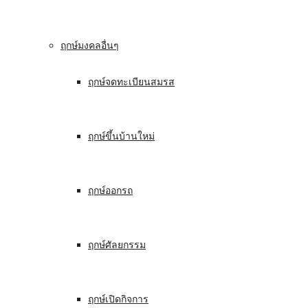
ฤกษ์มงคลอื่นๆ
ฤกษ์จดทะเบียนสมรส
ฤกษ์ขึ้นบ้านใหม่
ฤกษ์ออกรถ
ฤกษ์ศัลยกรรม
ฤกษ์เปิดกิจการ