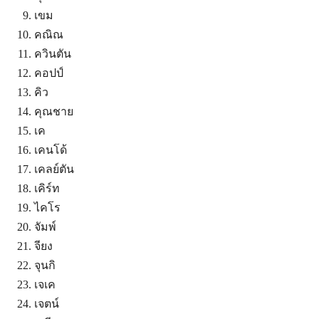
เขม
คณิณ
ควินตัน
คอปป์
คิว
คุณชาย
เค
เคนโด้
เคลย์ตัน
เคิร์ท
ไคโร
จัมพ์
จียง
จุนกิ
เจเค
เจตน์