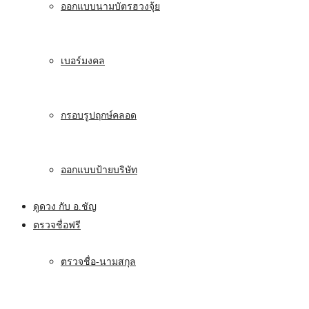
ออกแบบนามบัตรฮวงจุ้ย
เบอร์มงคล
กรอบรูปฤกษ์คลอด
ออกแบบป้ายบริษัท
ดูดวง กับ อ.ชัญ
ตรวจชื่อฟรี
ตรวจชื่อ-นามสกุล