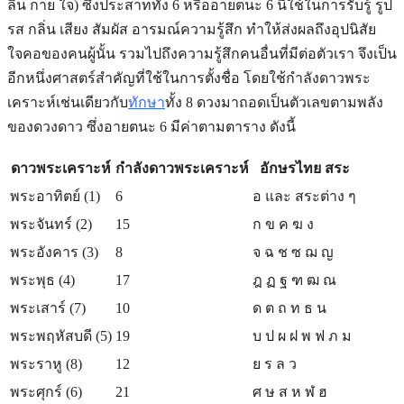
ลิ้น กาย ใจ) ซึ่งประสาททั้ง 6 หรืออายตนะ 6 นี้ใช้ในการรับรู้ รูป
รส กลิ่น เสียง สัมผัส อารมณ์ความรู้สึก ทำให้ส่งผลถึงอุปนิสัย
ใจคอของคนผู้นั้น รวมไปถึงความรู้สึกคนอื่นที่มีต่อตัวเรา จึงเป็น
อีกหนึ่งศาสตร์สำคัญที่ใช้ในการตั้งชื่อ โดยใช้กำลังดาวพระ
เคราะห์เช่นเดียวกับ
ทักษา
ทั้ง 8 ดวงมาถอดเป็นตัวเลขตามพลัง
ของดวงดาว ซึ่งอายตนะ 6 มีค่าตามตาราง ดังนี้
ดาวพระเคราะห์
กำลังดาวพระเคราะห์
อักษรไทย สระ
พระอาทิตย์ (1)
6
อ และ สระต่าง ๆ
พระจันทร์ (2)
15
ก ข ค ฆ ง
พระอังคาร (3)
8
จ ฉ ช ซ ฌ ญ
พระพุธ (4)
17
ฎ ฏ ฐ ฑ ฒ ณ
พระเสาร์ (7)
10
ด ต ถ ท ธ น
พระพฤหัสบดี (5)
19
บ ป ผ ฝ พ ฟ ภ ม
พระราหู (8)
12
ย ร ล ว
พระศุกร์ (6)
21
ศ ษ ส ห ฬ ฮ