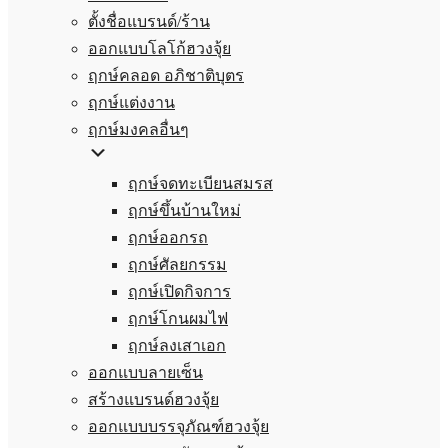
ตั้งชื่อแบรนด์/ร้าน
ออกแบบโลโก้ฮวงจุ้ย
ฤกษ์คลอด อภิชาติบุตร
ฤกษ์แต่งงาน
ฤกษ์มงคลอื่นๆ
ฤกษ์จดทะเบียนสมรส
ฤกษ์ขึ้นบ้านใหม่
ฤกษ์ออกรถ
ฤกษ์ศัลยกรรม
ฤกษ์เปิดกิจการ
ฤกษ์โกนผมไฟ
ฤกษ์ลงเสาเอก
ออกแบบลายเซ็น
สร้างแบรนด์ฮวงจุ้ย
ออกแบบบรรจุภัณฑ์ฮวงจุ้ย