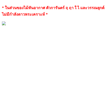
* ในส่วนของไม้หันอากาศ ตัวการันตร์ ฤ ฤา ใ ไ และวรรณยุกต์
ไม่มีกำลังดาวพระเคราะห์ *