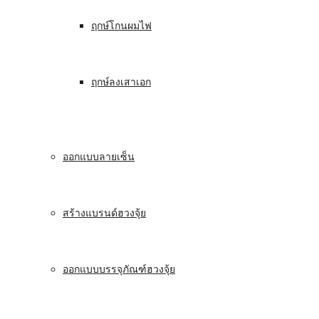
ฤกษ์โกนผมไฟ
ฤกษ์ลงเสาเอก
ออกแบบลายเซ็น
สร้างแบรนด์ฮวงจุ้ย
ออกแบบบรรจุภัณฑ์ฮวงจุ้ย