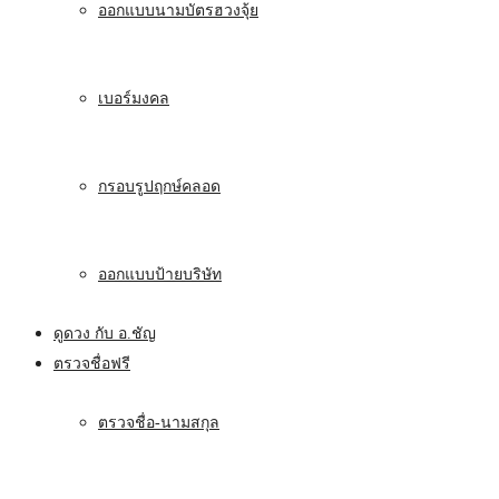
ออกแบบนามบัตรฮวงจุ้ย
เบอร์มงคล
กรอบรูปฤกษ์คลอด
ออกแบบป้ายบริษัท
ดูดวง กับ อ.ชัญ
ตรวจชื่อฟรี
ตรวจชื่อ-นามสกุล