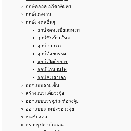
ฤกษ์คลอด อภิชาติบุตร
ฤกษ์แต่งงาน
ฤกษ์มงคลอื่นๆ
ฤกษ์จดทะเบียนสมรส
ฤกษ์ขึ้นบ้านใหม่
ฤกษ์ออกรถ
ฤกษ์ศัลยกรรม
ฤกษ์เปิดกิจการ
ฤกษ์โกนผมไฟ
ฤกษ์ลงเสาเอก
ออกแบบลายเซ็น
สร้างแบรนด์ฮวงจุ้ย
ออกแบบบรรจุภัณฑ์ฮวงจุ้ย
ออกแบบนามบัตรฮวงจุ้ย
เบอร์มงคล
กรอบรูปฤกษ์คลอด