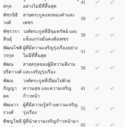
41
✅
✅
สกุล
อย่างไม่มีที่สิ้นสุด
พัชรนิธิ
สายตระกูลแห่งทองคำและ
59
✅
✅
วงศ์
เพชร
พัชรวรา
วงศ์ตระกูลที่มีขุมทรัพย์ และ
59
✅
✅
สินธุ์
แข็งแกร่งมั่นคงดั่งเพชร
พัฒนโชติ
ผู้ที่มีความเจริญรุ่งเรืองอย่าง
51
✅
✅
วรกุล
ไม่มีที่สิ้นสุด
พัฒน
สายสกุลของผู้มีความดีงาม
59
✅
✅
ปรีดาวงศ์
และเจริญรุ่งเรือง
พัฒน
วงศ์ตระกูลที่เปี่ยมไปด้วย
ภิญญา
ความสุข และความเจริญ
41
✅
✅
ดล
ก้าวหน้า
พัฒนาว
ผู้ที่มีความรู้สร้างความเจริญ
55
✅
✅
รวงศ์
รุ่งเรือง
พิชญโพธิ
ผู้ที่นำความเจริญก้าวหน้ามา
65
✅
✅