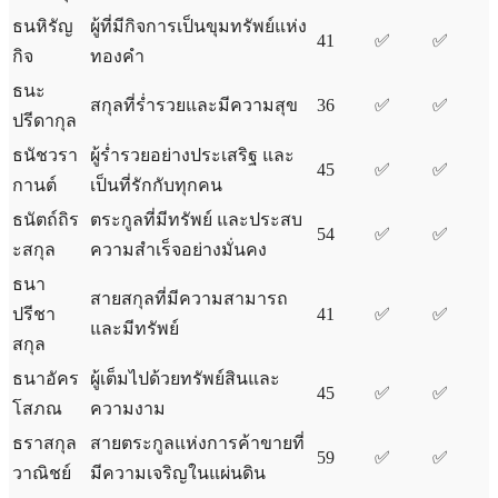
ธนหิรัญ
ผู้ที่มีกิจการเป็นขุมทรัพย์แห่ง
41
✅
✅
กิจ
ทองคำ
ธนะ
สกุลที่ร่ำรวยและมีความสุข
36
✅
✅
ปรีดากุล
ธนัชวรา
ผู้ร่ำรวยอย่างประเสริฐ และ
45
✅
✅
กานต์
เป็นที่รักกับทุกคน
ธนัตถ์ถิร
ตระกูลที่มีทรัพย์ และประสบ
54
✅
✅
ะสกุล
ความสำเร็จอย่างมั่นคง
ธนา
สายสกุลที่มีความสามารถ
ปรีชา
41
✅
✅
และมีทรัพย์
สกุล
ธนาอัคร
ผู้เต็มไปด้วยทรัพย์สินและ
45
✅
✅
โสภณ
ความงาม
ธราสกุล
สายตระกูลแห่งการค้าขายที่
59
✅
✅
วาณิชย์
มีความเจริญในแผ่นดิน