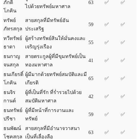
ภักดิ์
63
✅
✅
ไปด้วยทรัพย์มหาศาล
โภคิน
ทรัพย์
สายสกุลที่มีทรัพย์อัน
59
✅
✅
ภัทรสกุล
ประเสริฐ
ทวีทรัพย์
ผู้สร้างทรัพย์สินให้มั่นคงและ
55
✅
✅
ธาดา
เจริญรุ่งเรือง
ธนกาญ
สายตระกูลผู้ที่มีขุมทรัพย์เป็น
41
✅
✅
จนสกุล
ทองมหาศาล
ธนเกียรติ์
ผู้มีมากด้วยทรัพย์สมบัติและมี
65
✅
✅
โภคิน
เกียรติ
ธนจิร
ผู้ที่เป็นที่รัก ที่ร่ำรวยไปด้วย
42
✅
✅
กานต์
สมบัติมหาศาล
ธนทรัพย์
ผู้ที่มีหน้าที่การงานและ
59
✅
✅
ปรีชา
ทรัพย์
ธนพัฒน์
สายสกุลที่มีอำนาจวาสนา
63
✅
✅
โชคสกุล
เป็นที่เลื่องลือ