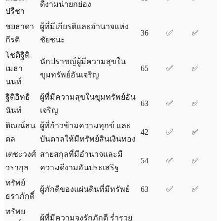
ดีงามน่ายกย่อง
ปรีชา
ชยธาดา
ผู้ที่มีเกียรติและอำนาจแห่ง
36
✅
✅
กีรติ
ชัยชนะ
โชติฐิติ
นักปราชญ์ผู้มีความสุขใน
เมธา
65
✅
✅
ขุมทรัพย์อันเจริญ
นนท์
ฐิติอิทธิ
ผู้ที่มีความสุขในขุมทรัพย์อัน
63
✅
✅
นันท์
เจริญ
ติณณ์ธน
ผู้ที่ก้าวข้ามความทุกข์ และ
42
✅
✅
ดล
บันดาลให้มีทรัพย์สินเงินทอง
เตชะวงศ์
สายสกุลที่มีอำนาจและมี
54
✅
✅
วรากุล
ความดีงามอันประเสริฐ
ทรัพย์
ผู้ภักดีของแผ่นดินที่มีทรัพย์
63
✅
✅
ธราภักดิ์
ทรัพย
ผู้ที่มีความจงรักภักดี ร่ำรวย