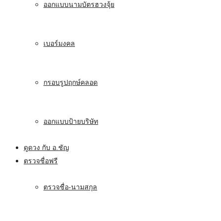
ออกแบบนามบัตรฮวงจุ้ย
เบอร์มงคล
กรอบรูปฤกษ์คลอด
ออกแบบป้ายบริษัท
ดูดวง กับ อ.ชัญ
ตรวจชื่อฟรี
ตรวจชื่อ-นามสกุล