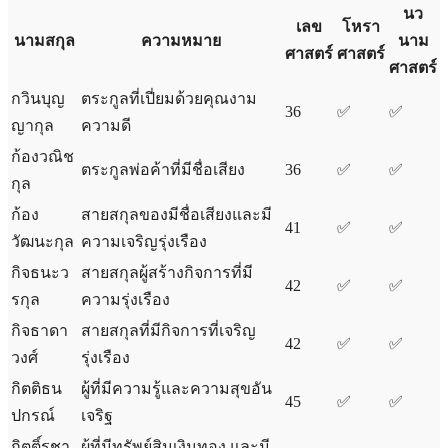
นว
เลข
โหรา
นามสกุล
ความหมาย
นาม
ศาสตร์
ศาสตร์
ศาสตร์
กวินบุญ
ตระกูลที่เปี่ยมด้วยคุณงาม
36
✅
✅
ญากุล
ความดี
ก้องวณิช
ตระกูลพ่อค้าที่มีชื่อเสียง
36
✅
✅
กุล
ก้อง
สายสกุลของมีชื่อเสียงและมี
41
✅
✅
วัฒนะกุล
ความเจริญรุ่งเรือง
กิจธนะว
สายสกุลผู้สร้างกิจการที่มี
42
✅
✅
รกุล
ความรุ่งเรือง
กิจธาดา
สายสกุลที่มีกิจการที่เจริญ
42
✅
✅
วงศ์
รุ่งเรือง
กิตติธน
ผู้ที่มีความรู้และความสุขอัน
45
✅
✅
ปกรณ์
เจริฐ
กิตติ์รชา
ผู้ที่มีทรัพย์สินเงินทอง และมี