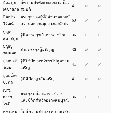
ปัทมกุล
มีความมั่งคั่งและและปกป้อง
41
✅
✅
เดชาสกุล
สมบัติ
ปิติเปรม
ตระกูลของผู้ที่มีอำนาจและมี
63
✅
✅
วิวัฒน์
ความสะอาดผุดผ่องดุจดั่งบัว
ปุญญ
ผู้มีความสุขในความเจริญ
36
✅
✅
ธนาสกุล
ปุญญ
สายตระกูลผู้มีปัญญา
36
✅
✅
วัฒนดล
ปุญญอภิ
ผู้ที่ใช้ปัญญานำพาไปสู่ความ
41
✅
✅
วัฒนา
เจริญ
ปุณณ์เต
ผู้ที่มีปัญญาอันเจริญ
41
✅
✅
ชะกุล
เปรม
ตระกูลที่มีอำนาจ บริวาร
ธารา
36
✅
✅
และชีวิตสำเร็จอย่างสมบูรณ์
โชติ
พชรเหม
ผู้ที่มีความสุขและความเจริญ