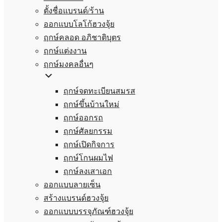
ตั้งชื่อแบรนด์/ร้าน
ออกแบบโลโก้ฮวงจุ้ย
ฤกษ์คลอด อภิชาติบุตร
ฤกษ์แต่งงาน
ฤกษ์มงคลอื่นๆ
ฤกษ์จดทะเบียนสมรส
ฤกษ์ขึ้นบ้านใหม่
ฤกษ์ออกรถ
ฤกษ์ศัลยกรรม
ฤกษ์เปิดกิจการ
ฤกษ์โกนผมไฟ
ฤกษ์ลงเสาเอก
ออกแบบลายเซ็น
สร้างแบรนด์ฮวงจุ้ย
ออกแบบบรรจุภัณฑ์ฮวงจุ้ย