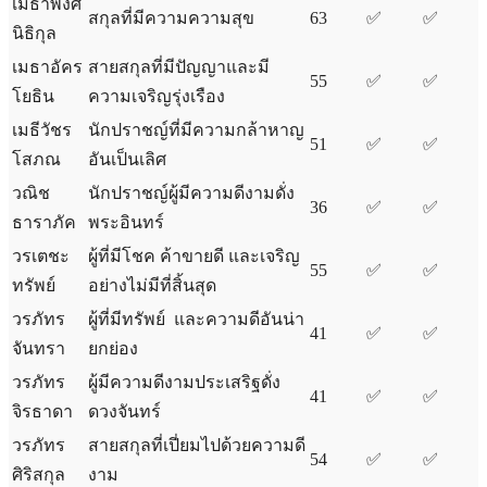
เมธาพงศ์
สกุลที่มีความความสุข
63
✅
✅
นิธิกุล
เมธาอัคร
สายสกุลที่มีปัญญาและมี
55
✅
✅
โยธิน
ความเจริญรุ่งเรือง
เมธีวัชร
นักปราชญ์ที่มีความกล้าหาญ
51
✅
✅
โสภณ
อันเป็นเลิศ
วณิช
นักปราชญ์ผู้มีความดีงามดั่ง
36
✅
✅
ธาราภัค
พระอินทร์
วรเตชะ
ผู้ที่มีโชค ค้าขายดี และเจริญ
55
✅
✅
ทรัพย์
อย่างไม่มีที่สิ้นสุด
วรภัทร
ผู้ที่มีทรัพย์ และความดีอันน่า
41
✅
✅
จันทรา
ยกย่อง
วรภัทร
ผู้มีความดีงามประเสริฐดั่ง
41
✅
✅
จิรธาดา
ดวงจันทร์
วรภัทร
สายสกุลที่เปี่ยมไปด้วยความดี
54
✅
✅
ศิริสกุล
งาม