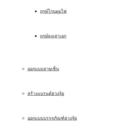
ฤกษ์โกนผมไฟ
ฤกษ์ลงเสาเอก
ออกแบบลายเซ็น
สร้างแบรนด์ฮวงจุ้ย
ออกแบบบรรจุภัณฑ์ฮวงจุ้ย