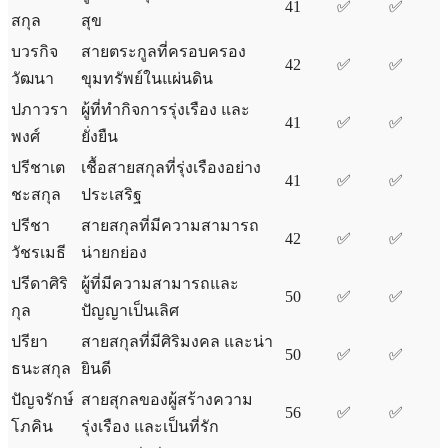
41
✅
✅
สกุล
สุข
บวรกิจ
สายตระกูลที่ครอบครอง
42
✅
✅
วัฒนา
ขุมทรัพย์ในแผ่นดิน
ปภาวรา
ผู้ที่ทำกิจการรุ่งเรือง และ
41
✅
✅
พงศ์
ยั่งยืน
ปรีชาเต
เชื้อสายสกุลที่รุ่งเรืองอย่าง
41
✅
✅
ชะสกุล
ประเสริฐ
ปรีชา
สายสกุลที่มีความสามารถ
42
✅
✅
วัชรเมธี
น่ายกย่อง
ปรีดาศิริ
ผู้ที่มีความสามารถและ
50
✅
✅
กุล
ปัญญาเป็นเลิศ
ปรียา
สายสกุลที่มีศิริมงคล และน่า
50
✅
✅
ธนะสกุล
ยินดี
ปัญจรักษ์
สายสุกลของผู้สร้างความ
56
✅
✅
โภคิน
รุ่งเรือง และเป็นที่รัก