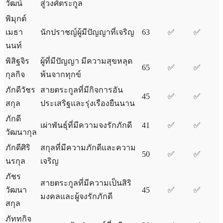
วัฒน์
สู่วงศ์ตระกูล
พิมุกต์
เมธา
นักปราชญ์ผู้มีปัญญาที่เจริญ
63
✅
✅
นนท์
พิสิฐจิร
ผู้ที่มีปัญญา มีความสุขหลุด
65
✅
✅
กุลกิจ
พ้นจากทุกข์
ภักดีวัชร
สายตระกูลที่มีกิจการอัน
45
✅
✅
สกุล
ประเสริฐและรุ่งเรืองยืนนาน
ภักดี
เผ่าพันธุ์ที่มีความจงรักภักดี
41
✅
✅
วัฒนากุล
ภักดีศิริ
สกุลที่มีความภักดีและความ
50
✅
✅
นรกุล
เจริญ
ภัชร
สายตระกูลที่มีความเป็นสิริ
วัฒนา
45
✅
✅
มงคลและผู้จงรักภักดี
สกุล
ภัททกิจ