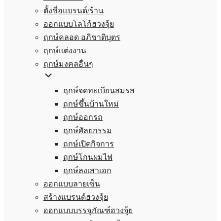
ตั้งชื่อแบรนด์/ร้าน
ออกแบบโลโก้ฮวงจุ้ย
ฤกษ์คลอด อภิชาติบุตร
ฤกษ์แต่งงาน
ฤกษ์มงคลอื่นๆ
ฤกษ์จดทะเบียนสมรส
ฤกษ์ขึ้นบ้านใหม่
ฤกษ์ออกรถ
ฤกษ์ศัลยกรรม
ฤกษ์เปิดกิจการ
ฤกษ์โกนผมไฟ
ฤกษ์ลงเสาเอก
ออกแบบลายเซ็น
สร้างแบรนด์ฮวงจุ้ย
ออกแบบบรรจุภัณฑ์ฮวงจุ้ย