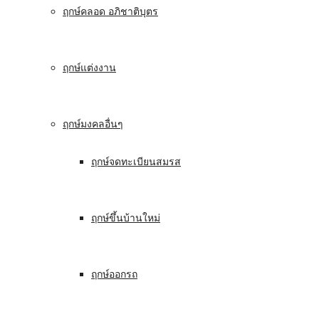
ฤกษ์คลอด อภิชาติบุตร
ฤกษ์แต่งงาน
ฤกษ์มงคลอื่นๆ
ฤกษ์จดทะเบียนสมรส
ฤกษ์ขึ้นบ้านใหม่
ฤกษ์ออกรถ