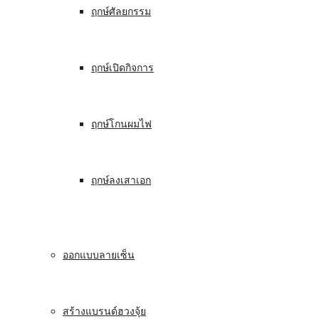
ฤกษ์ศัลยกรรม
ฤกษ์เปิดกิจการ
ฤกษ์โกนผมไฟ
ฤกษ์ลงเสาเอก
ออกแบบลายเซ็น
สร้างแบรนด์ฮวงจุ้ย