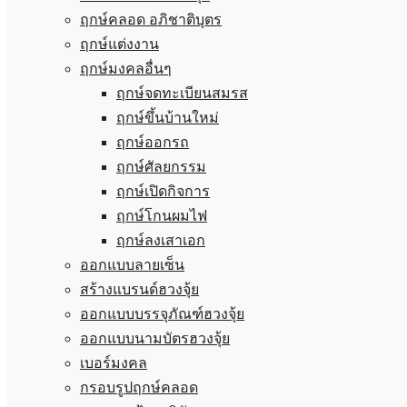
ฤกษ์คลอด อภิชาติบุตร
ฤกษ์แต่งงาน
ฤกษ์มงคลอื่นๆ
ฤกษ์จดทะเบียนสมรส
ฤกษ์ขึ้นบ้านใหม่
ฤกษ์ออกรถ
ฤกษ์ศัลยกรรม
ฤกษ์เปิดกิจการ
ฤกษ์โกนผมไฟ
ฤกษ์ลงเสาเอก
ออกแบบลายเซ็น
สร้างแบรนด์ฮวงจุ้ย
ออกแบบบรรจุภัณฑ์ฮวงจุ้ย
ออกแบบนามบัตรฮวงจุ้ย
เบอร์มงคล
กรอบรูปฤกษ์คลอด