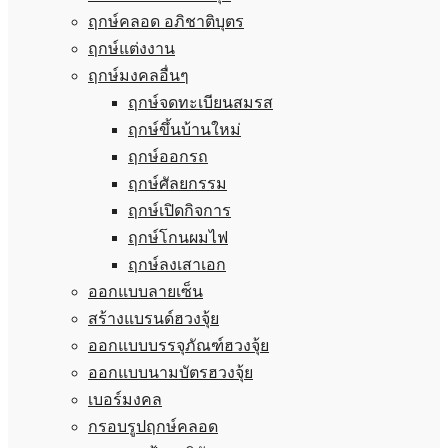
ฤกษ์คลอด อภิชาติบุตร
ฤกษ์แต่งงาน
ฤกษ์มงคลอื่นๆ
ฤกษ์จดทะเบียนสมรส
ฤกษ์ขึ้นบ้านใหม่
ฤกษ์ออกรถ
ฤกษ์ศัลยกรรม
ฤกษ์เปิดกิจการ
ฤกษ์โกนผมไฟ
ฤกษ์ลงเสาเอก
ออกแบบลายเซ็น
สร้างแบรนด์ฮวงจุ้ย
ออกแบบบรรจุภัณฑ์ฮวงจุ้ย
ออกแบบนามบัตรฮวงจุ้ย
เบอร์มงคล
กรอบรูปฤกษ์คลอด