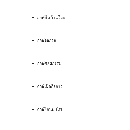
ฤกษ์ขึ้นบ้านใหม่
ฤกษ์ออกรถ
ฤกษ์ศัลยกรรม
ฤกษ์เปิดกิจการ
ฤกษ์โกนผมไฟ