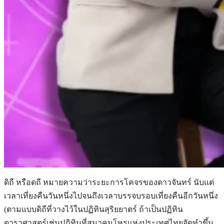
ดิถี หรือดถี หมายความว่าระยะการโคจรของดาวจันทร์ นับแต่
เวลาเที่ยงคืนวันหนึ่งไปจนถึงเวลาบรรจบรอบเที่ยงคืนอีกวันหนึ่ง
(ตามแบบดิถีที่วางไว้ในปฏิทินสุริยยาตร์ ถ้าเป็นปฏิทิน
ดาราศาสตร์เช่นปฏิทินที่สมาคมโหรแห่งประเทศไทยจัดทำขึ้น