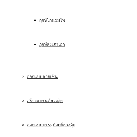
ฤกษ์โกนผมไฟ
ฤกษ์ลงเสาเอก
ออกแบบลายเซ็น
สร้างแบรนด์ฮวงจุ้ย
ออกแบบบรรจุภัณฑ์ฮวงจุ้ย