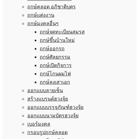
ฤกษ์คลอด อภิชาติบุตร
ฤกษ์แต่งงาน
ฤกษ์มงคลอื่นๆ
ฤกษ์จดทะเบียนสมรส
ฤกษ์ขึ้นบ้านใหม่
ฤกษ์ออกรถ
ฤกษ์ศัลยกรรม
ฤกษ์เปิดกิจการ
ฤกษ์โกนผมไฟ
ฤกษ์ลงเสาเอก
ออกแบบลายเซ็น
สร้างแบรนด์ฮวงจุ้ย
ออกแบบบรรจุภัณฑ์ฮวงจุ้ย
ออกแบบนามบัตรฮวงจุ้ย
เบอร์มงคล
กรอบรูปฤกษ์คลอด