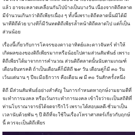
แล้ว อาจจะคลาดเคลื่อนกันไปบ้างเป็นบางวัน เนื่องจากดิถีตลาด
มีจำนวนเกินกว่าดิถีเพียรเนื่อง ๆ ทั้งนี้เพราะดิถีตลาดนั้นมิได้มี
นาทีดิถีด้วย บางทีก็มีวันทตดิถีเพียรล้ำหน้าดิถีตลาดไป แต่ก็เป็น
ส่วนน้อย
เรื่องนี้เกี่ยวกับการโคจรของดาวอาทิตย์และดาวจันทร์ ทำให้
เกิดผลของของดิถีเพียรมากหรือน้อยไปตามส่วนสัมพันธ์ เพราะ
ดิถีเพียรได้มาจากการคำนวณ ส่วนดิถีตลาดนั้นนับตามเกณฑ์
เดือนจันทรคติ ถ้าเป็นเดือนคี่ก็มีดิถี ๒๙ วัน เดือนคู่ก็มี ๓๐ วัน
เว้นแต่นาน ๆ ปีจะมีอธิกวาร คือเดือน ๗ มี ๓๐ วันสักครั้งหนึ่ง
ดิถี มีส่วนสัมพันธ์อย่างสำคัญ ในการกำหนดหาฤกษ์งามยามดีที่
จะทำการมงคล หรือเว้นกระทำการมงคล เข้าใจว่าจะเป็นสถิติที่
ท่านโบราณาจารย์ได้จดจารึกไว้ เพราะได้สอบผลดี-ชั่วมาเป็น
เวลานับด้วยพัน ๆ ปี ดิถีที่จะใช้ในเรื่องโหราศาสตร์เกี่ยวกับฤกษ์
นี้ ควรจะเป็นดิถีเพียร