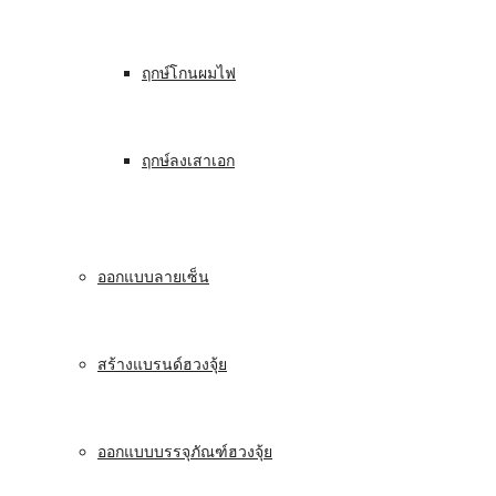
ฤกษ์โกนผมไฟ
ฤกษ์ลงเสาเอก
ออกแบบลายเซ็น
สร้างแบรนด์ฮวงจุ้ย
ออกแบบบรรจุภัณฑ์ฮวงจุ้ย