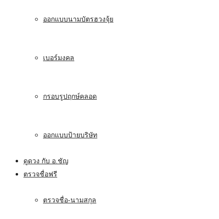
ออกแบบนามบัตรฮวงจุ้ย
เบอร์มงคล
กรอบรูปฤกษ์คลอด
ออกแบบป้ายบริษัท
ดูดวง กับ อ.ชัญ
ตรวจชื่อฟรี
ตรวจชื่อ-นามสกุล