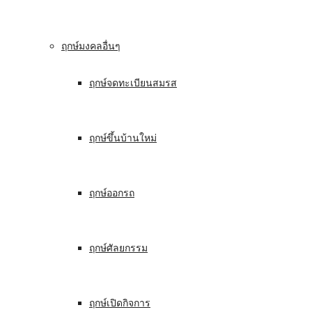
ฤกษ์มงคลอื่นๆ
ฤกษ์จดทะเบียนสมรส
ฤกษ์ขึ้นบ้านใหม่
ฤกษ์ออกรถ
ฤกษ์ศัลยกรรม
ฤกษ์เปิดกิจการ