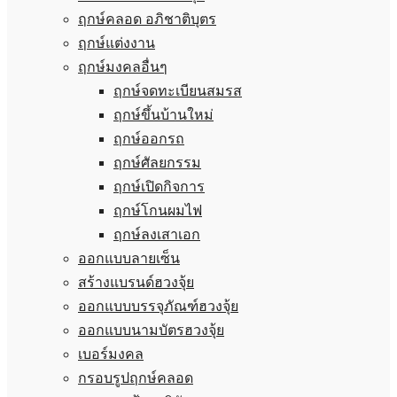
ฤกษ์คลอด อภิชาติบุตร
ฤกษ์แต่งงาน
ฤกษ์มงคลอื่นๆ
ฤกษ์จดทะเบียนสมรส
ฤกษ์ขึ้นบ้านใหม่
ฤกษ์ออกรถ
ฤกษ์ศัลยกรรม
ฤกษ์เปิดกิจการ
ฤกษ์โกนผมไฟ
ฤกษ์ลงเสาเอก
ออกแบบลายเซ็น
สร้างแบรนด์ฮวงจุ้ย
ออกแบบบรรจุภัณฑ์ฮวงจุ้ย
ออกแบบนามบัตรฮวงจุ้ย
เบอร์มงคล
กรอบรูปฤกษ์คลอด