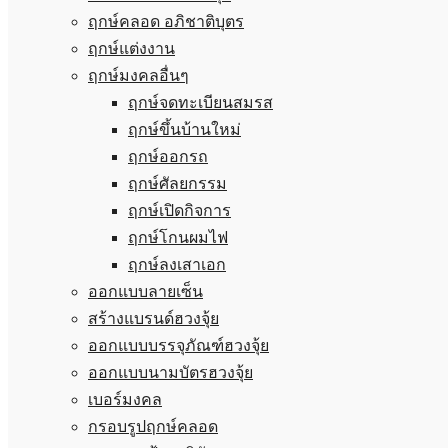
ฤกษ์คลอด อภิชาติบุตร
ฤกษ์แต่งงาน
ฤกษ์มงคลอื่นๆ
ฤกษ์จดทะเบียนสมรส
ฤกษ์ขึ้นบ้านใหม่
ฤกษ์ออกรถ
ฤกษ์ศัลยกรรม
ฤกษ์เปิดกิจการ
ฤกษ์โกนผมไฟ
ฤกษ์ลงเสาเอก
ออกแบบลายเซ็น
สร้างแบรนด์ฮวงจุ้ย
ออกแบบบรรจุภัณฑ์ฮวงจุ้ย
ออกแบบนามบัตรฮวงจุ้ย
เบอร์มงคล
กรอบรูปฤกษ์คลอด