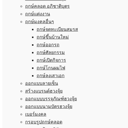
ฤกษ์คลอด อภิชาติบุตร
ฤกษ์แต่งงาน
ฤกษ์มงคลอื่นๆ
ฤกษ์จดทะเบียนสมรส
ฤกษ์ขึ้นบ้านใหม่
ฤกษ์ออกรถ
ฤกษ์ศัลยกรรม
ฤกษ์เปิดกิจการ
ฤกษ์โกนผมไฟ
ฤกษ์ลงเสาเอก
ออกแบบลายเซ็น
สร้างแบรนด์ฮวงจุ้ย
ออกแบบบรรจุภัณฑ์ฮวงจุ้ย
ออกแบบนามบัตรฮวงจุ้ย
เบอร์มงคล
กรอบรูปฤกษ์คลอด