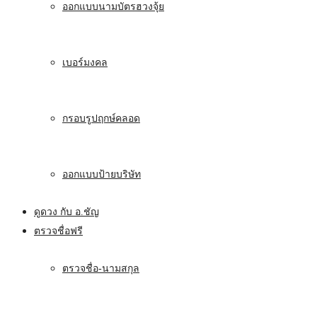
ออกแบบนามบัตรฮวงจุ้ย
เบอร์มงคล
กรอบรูปฤกษ์คลอด
ออกแบบป้ายบริษัท
ดูดวง กับ อ.ชัญ
ตรวจชื่อฟรี
ตรวจชื่อ-นามสกุล