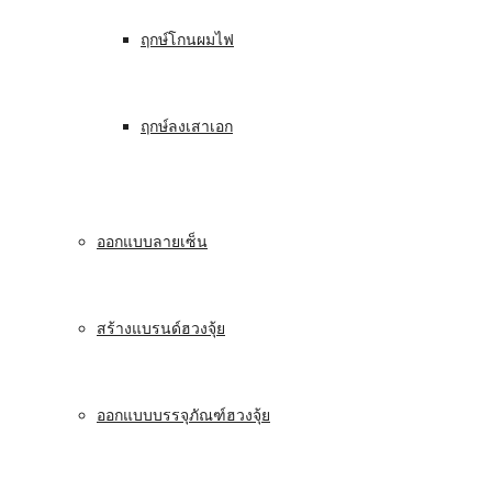
ฤกษ์โกนผมไฟ
ฤกษ์ลงเสาเอก
ออกแบบลายเซ็น
สร้างแบรนด์ฮวงจุ้ย
ออกแบบบรรจุภัณฑ์ฮวงจุ้ย