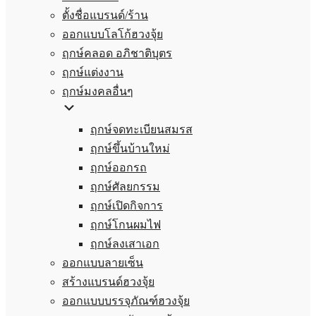
ตั้งชื่อแบรนด์/ร้าน
ออกแบบโลโก้ฮวงจุ้ย
ฤกษ์คลอด อภิชาติบุตร
ฤกษ์แต่งงาน
ฤกษ์มงคลอื่นๆ
ฤกษ์จดทะเบียนสมรส
ฤกษ์ขึ้นบ้านใหม่
ฤกษ์ออกรถ
ฤกษ์ศัลยกรรม
ฤกษ์เปิดกิจการ
ฤกษ์โกนผมไฟ
ฤกษ์ลงเสาเอก
ออกแบบลายเซ็น
สร้างแบรนด์ฮวงจุ้ย
ออกแบบบรรจุภัณฑ์ฮวงจุ้ย