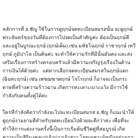
หลักการที่ อ.ชัญ ใช้ในการดูฤกษ์จดทะเบียนสมรสนั้น จะดูฤกษ์
พระจันทร์ของวันที่ต้องการไปจดเป็นสำคัญค่ะ ต้องเป็นฤกษ์ดี
และอยู่ในบูรณะฤกษ์ (ฤกษ์เต็ม) เช่น มหัธโนฤกษ์ ราชาฤกษ์ เทวี
ฤกษ์ ภูมิปาโล เป็นต้นค่ะ จะทำให้ความรักที่มีนั้นมั่นคง และส่ง
เสริมเรื่องการสร้างครอบครัวแล้วมีความเจริญรุ่งเรืองในด้าน
การเงินได้ด้วยค่ะ แต่หากเลือกจดทะเบียนสมรสในฤกษ์แตก
(ฉินทะฤกษ์) เช่น เพชฌฆาตฤกษ์ โจโรฤกษ์ ก็อาจจะเป็นกระ
ดาษที่สร้างความร้าวฉาน เกิดการทะเลาะเบาะแว้ง มีการใช้
กำลังกับคนทั้งคู่ได้ค่ะ
ใครที่กำลังคิดว่ากำลังจะไปจะทะเบียนสมรส อ.ชัญ ก็แนะนำให้
ดูฤกษ์งามยามดีสำหรับจดทะเบียนไปด้วยจะดีกว่าค่ะ เพื่อที่จะ
ทำให้การแต่งงานครั้งนี้เป็นการเริ่มต้นชีวิตคู่ที่สมบูรณ์ เกิด
ความเป็นสิริมงคลแก่เจ้าบ่าวเจ้าสาว โดยเฉพาะผู้หญิงอย่างเรา