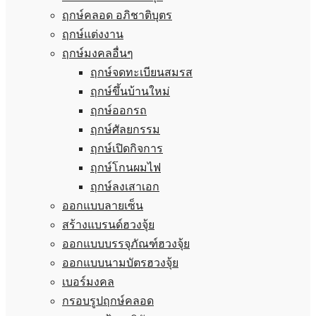
ฤกษ์คลอด อภิชาติบุตร
ฤกษ์แต่งงาน
ฤกษ์มงคลอื่นๆ
ฤกษ์จดทะเบียนสมรส
ฤกษ์ขึ้นบ้านใหม่
ฤกษ์ออกรถ
ฤกษ์ศัลยกรรม
ฤกษ์เปิดกิจการ
ฤกษ์โกนผมไฟ
ฤกษ์ลงเสาเอก
ออกแบบลายเซ็น
สร้างแบรนด์ฮวงจุ้ย
ออกแบบบรรจุภัณฑ์ฮวงจุ้ย
ออกแบบนามบัตรฮวงจุ้ย
เบอร์มงคล
กรอบรูปฤกษ์คลอด