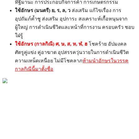
ทิฐิมานะ การประกอบกิจการค้า การเกษตรกรรม
ใช้อักษร
(มนตรี)
ย, ร, ล, ว
ส่งเสริม แก้ไขเรื่อง การ
อุปถัมภ์ค้ำชู ส่งเสริม อุปการะ สงเคราะห์เกื้อหนุนจาก
ผู้ใหญ่ การดำเนินชีวิตและหน้าที่การงาน ครอบครัว ชอบ
ใฝ่รู้
ใช้อักษร
(กาลกิณี)
ศ
, ษ, ส, ห, ฬ, ฮ
โชคร้าย อัปมงคล
ศัตรูคู่แข่ง คู่อาฆาต อุปสรรควุ่นวายในการดำเนินชีวิต
ความเหน็ดเหนื่อย ไม่มีโชคลาภ
ห้ามนำอักษรในวรรค
กาลกิณีนี้มาตั้งชื่อ