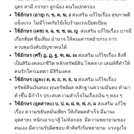
บุตร สามี ภรรยา ลูกน้อง คนในปกครอง
ใช้อักษร
(อายุ) ก, ข, ค, ฆ, ง
ส่งเสริม แก้ไขเรื่อง สุขภาพดี
แข็งแรง ไม่มีโรคภัยไข้เจ็บร้ายแรงเบียดเบียน
ใช้อักษร
(เดช) จ, ฉ, ช, ซ, ฌ, ญ
ส่งเสริม แก้ไขเรื่อง บารมี
เกียรติยศ ชื่อเสียง อำนาจ ให้คนเคารพยำเกรง การ
ควบคุมบังคับบัญชาคนได้
ใช้อักษร
(ศรี) ฎ, ฏ, ฐ, ฑ, ฒ, ณ
ส่งเสริม แก้ไขเรื่อง สิ่งที่
เป็นสิริมงคลแก่ชีวิต หลักทรัพย์สิน โชคลาภ เสน่ห์ที่ทำให้
คนรักใคร่เมตตา มีสิริมงคล
ใช้อักษร
(มูละ) ด, ต, ถ, ท, ธ, น
ส่งเสริม แก้ไขเรื่อง
ทรัพย์สินเงินทอง ทุนทรัพย์ผล หลักฐานความมั่นคง ทำมา
ค้าขึ้น มีกำไร ประสบความสำเร็จในเรื่องเงิน ๆ ทอง ๆ
ใช้อักษร (อุตสาหะ)
บ, ป, ผ, ฝ, พ, ฟ, ภ, ม
ส่งเสริม แก้ไข
เรื่อง ความขยันหมั่นเพียร ให้เกิดผลสำเร็จ มีมานะ
อุตสาหะ หนักเอาเบาสู้ ไม่ท้อถอย มีความพยายามของ
ตนเอง มีความรับผิดชอบ หัวคิดริเริ่มพยายาม แรงจูงใจ