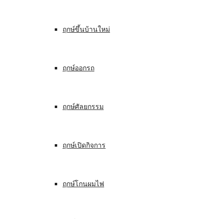
ฤกษ์ขึ้นบ้านใหม่
ฤกษ์ออกรถ
ฤกษ์ศัลยกรรม
ฤกษ์เปิดกิจการ
ฤกษ์โกนผมไฟ