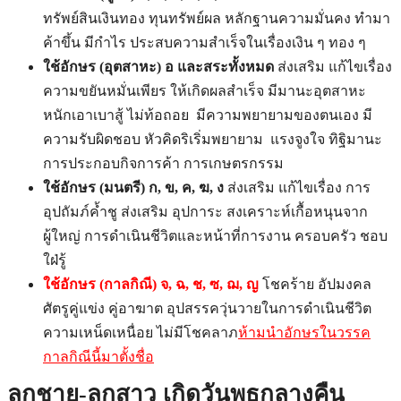
ทรัพย์สินเงินทอง ทุนทรัพย์ผล หลักฐานความมั่นคง ทำมา
ค้าขึ้น มีกำไร ประสบความสำเร็จในเรื่องเงิน ๆ ทอง ๆ
ใช้อักษร (อุตสาหะ)
อ และสระทั้งหมด
ส่งเสริม แก้ไขเรื่อง
ความขยันหมั่นเพียร ให้เกิดผลสำเร็จ มีมานะอุตสาหะ
หนักเอาเบาสู้ ไม่ท้อถอย มีความพยายามของตนเอง มี
ความรับผิดชอบ หัวคิดริเริ่มพยายาม แรงจูงใจ ทิฐิมานะ
การประกอบกิจการค้า การเกษตรกรรม
ใช้อักษร
(มนตรี)
ก
, ข, ค, ฆ, ง
ส่งเสริม แก้ไขเรื่อง การ
อุปถัมภ์ค้ำชู ส่งเสริม อุปการะ สงเคราะห์เกื้อหนุนจาก
ผู้ใหญ่ การดำเนินชีวิตและหน้าที่การงาน ครอบครัว ชอบ
ใฝ่รู้
ใช้อักษร
(กาลกิณี)
จ
,
ฉ
,
ช
,
ซ
,
ฌ
,
ญ
โชคร้าย อัปมงคล
ศัตรูคู่แข่ง คู่อาฆาต อุปสรรควุ่นวายในการดำเนินชีวิต
ความเหน็ดเหนื่อย ไม่มีโชคลาภ
ห้ามนำอักษรในวรรค
กาลกิณีนี้มาตั้งชื่อ
ลูกชาย-ลูกสาว เกิดวันพุธกลางคืน