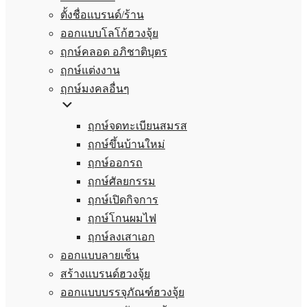
ตั้งชื่อแบรนด์/ร้าน
ออกแบบโลโก้ฮวงจุ้ย
ฤกษ์คลอด อภิชาติบุตร
ฤกษ์แต่งงาน
ฤกษ์มงคลอื่นๆ
ฤกษ์จดทะเบียนสมรส
ฤกษ์ขึ้นบ้านใหม่
ฤกษ์ออกรถ
ฤกษ์ศัลยกรรม
ฤกษ์เปิดกิจการ
ฤกษ์โกนผมไฟ
ฤกษ์ลงเสาเอก
ออกแบบลายเซ็น
สร้างแบรนด์ฮวงจุ้ย
ออกแบบบรรจุภัณฑ์ฮวงจุ้ย