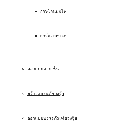
ฤกษ์โกนผมไฟ
ฤกษ์ลงเสาเอก
ออกแบบลายเซ็น
สร้างแบรนด์ฮวงจุ้ย
ออกแบบบรรจุภัณฑ์ฮวงจุ้ย