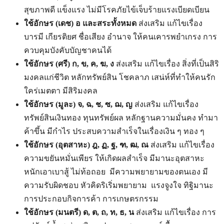
สุขภาพดี แข็งแรง ไม่มีโรคภัยไข้เจ็บร้ายแรงเบียดเบียน
ใช้อักษร
(เดช)
อ และสระทั้งหมด
ส่งเสริม แก้ไขเรื่อง
บารมี เกียรติยศ ชื่อเสียง อำนาจ ให้คนเคารพยำเกรง การ
ควบคุมบังคับบัญชาคนได้
ใช้อักษร
(ศรี)
ก
,
ข
,
ค
,
ฆ
,
ง
ส่งเสริม แก้ไขเรื่อง สิ่งที่เป็นสิริ
มงคลแก่ชีวิต หลักทรัพย์สิน โชคลาภ เสน่ห์ที่ทำให้คนรัก
ใคร่เมตตา มีสิริมงคล
ใช้อักษร
(มูละ)
จ
,
ฉ
,
ช
,
ซ
,
ฌ
,
ญ
ส่งเสริม แก้ไขเรื่อง
ทรัพย์สินเงินทอง ทุนทรัพย์ผล หลักฐานความมั่นคง ทำมา
ค้าขึ้น มีกำไร ประสบความสำเร็จในเรื่องเงิน ๆ ทอง ๆ
ใช้อักษร (อุตสาหะ)
ฎ
,
ฏ
,
ฐ
,
ฑ
,
ฒ
,
ณ
ส่งเสริม แก้ไขเรื่อง
ความขยันหมั่นเพียร ให้เกิดผลสำเร็จ มีมานะอุตสาหะ
หนักเอาเบาสู้ ไม่ท้อถอย มีความพยายามของตนเอง มี
ความรับผิดชอบ หัวคิดริเริ่มพยายาม แรงจูงใจ ทิฐิมานะ
การประกอบกิจการค้า การเกษตรกรรม
ใช้อักษร
(มนตรี)
ด
, ต, ถ, ท, ธ, น
ส่งเสริม แก้ไขเรื่อง การ