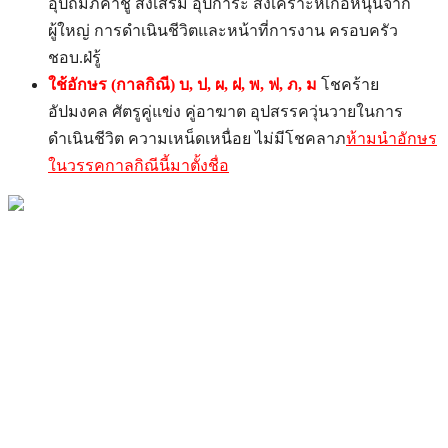
อุปถัมภ์ค้ำชู ส่งเสริม อุปการะ สงเคราะห์เกื้อหนุนจาก
ผู้ใหญ่ การดำเนินชีวิตและหน้าที่การงาน ครอบครัว
ชอบ.ฝ่รู้
ใช้อักษร
(กาลกิณี)
บ
,
ป
,
ผ
,
ฝ
,
พ
,
ฟ
,
ภ
,
ม
โชคร้าย
อัปมงคล ศัตรูคู่แข่ง คู่อาฆาต อุปสรรควุ่นวายในการ
ดำเนินชีวิต ความเหน็ดเหนื่อย ไม่มีโชคลาภ
ห้ามนำอักษร
ในวรรคกาลกิณีนี้มาตั้งชื่อ