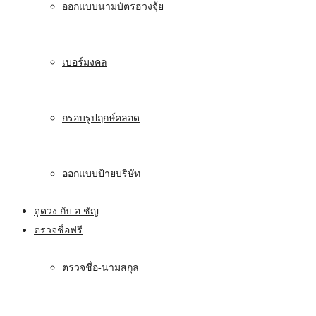
ออกแบบนามบัตรฮวงจุ้ย
เบอร์มงคล
กรอบรูปฤกษ์คลอด
ออกแบบป้ายบริษัท
ดูดวง กับ อ.ชัญ
ตรวจชื่อฟรี
ตรวจชื่อ-นามสกุล